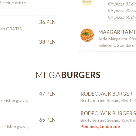
ie eine dritte
für pizza 33 ei
für pizza 40 z
für pizza 60 dr
36 PLN
tten GRATIS
MARGARITA MI
Jede Margarita-Piz
38 PLN
geliefert. Standar
MEGA
BURGERS
47 PLN
RODEOJACK BURGER
, Eisbergsalat,
Brötchen mit Sesam, Rindfle
RODEOJACK BURGER S
65 PLN
Brötchen mit Sesam, Rindfle
, Eisbergsalat,
Pommes, Limonade