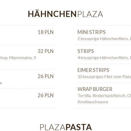
HÄHNCHEN
PLAZA
18 PLN
MINI STRIPS
2 knusprige Hähnchenfilets,
32 PLN
STRIPS
chup, Mayonnaise, 3
4 knusprige Hähnchenfilets,
EIMER STRIPS
26 PLN
10 knuspriges Filet vom Platz
ce
WRAP BURGER
26 PLN
Tortilla, Rinderhackfleisch, 
Knoblauchsauce
PLAZA
PASTA