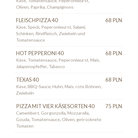
Käse, Tomatensauce, Peperoniwurst,
Oliven, Paprika, Champignons
FLEISCHPIZZA 40
68 PLN
Käse, Speck, Peperoniwurst, Salami,
Schinken, Rindfleisch, Zwiebeln und
Tomatensauce
HOT PEPPERONI 40
68 PLN
Käse, Tomatensauce, Peperoniwurst, Mais,
Jalapenopfeffer, Tabasco
TEXAS 40
68 PLN
Käse, BBQ-Sauce, Huhn, Mais, rote Bohnen,
Zwiebeln
PIZZA MIT VIER KÄSESORTEN 40
75 PLN
Camembert, Gorgonzolla, Mozzarella,
Gouda, Tomatensauce, Oliven, getrocknete
Tomaten