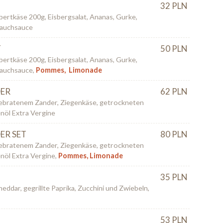
32 PLN
rtkäse 200g, Eisbergsalat, Ananas, Gurke,
lauchsauce
T
50 PLN
rtkäse 200g, Eisbergsalat, Ananas, Gurke,
lauchsauce,
Pommes, Limonade
DER
62 PLN
gebratenem Zander, Ziegenkäse, getrockneten
enöl Extra Vergine
ER SET
80 PLN
gebratenem Zander, Ziegenkäse, getrockneten
nöl Extra Vergine,
Pommes, Limonade
35 PLN
Cheddar, gegrillte Paprika, Zucchini und Zwiebeln,
53 PLN