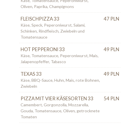
Käse, Tomatensauce, Peperoniwurst,
Oliven, Paprika, Champignons
FLEISCHPIZZA 33
47 PLN
Käse, Speck, Peperoniwurst, Salami,
Schinken, Rindfleisch, Zwiebeln und
Tomatensauce
HOT PEPPERONI 33
49 PLN
Käse, Tomatensauce, Peperoniwurst, Mais,
Jalapenopfeffer, Tabasco
TEXAS 33
49 PLN
Käse, BBQ-Sauce, Huhn, Mais, rote Bohnen,
Zwiebeln
PIZZA MIT VIER KÄSESORTEN 33
54 PLN
Camembert, Gorgonzolla, Mozzarella,
Gouda, Tomatensauce, Oliven, getrocknete
Tomaten