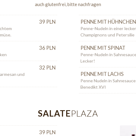
auch glutenfrei, bitte nachfragen
39 PLN
PENNE MIT HÜHNCHE
echtem
Penne-Nudeln in einer lecke
emüse.
Champignons und Petersilie
36 PLN
PENNE MIT SPINAT
nken
Penne-Nudeln in Sahnesauce
Lecker!
32 PLN
PENNE MIT LACHS
 Parmesan und
Penne Nudeln in Sahnesauce 
Benedikt XVI
SALATE
PLAZA
39 PLN