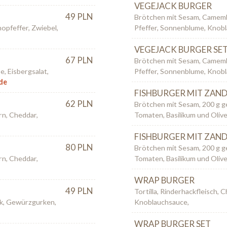
VEGEJACK BURGER
49 PLN
Brötchen mit Sesam, Camembe
nopfeffer, Zwiebel,
Pfeffer, Sonnenblume, Knob
VEGEJACK BURGER SE
67 PLN
Brötchen mit Sesam, Camembe
, Eisbergsalat,
Pfeffer, Sonnenblume, Knob
de
FISHBURGER MIT ZAN
62 PLN
Brötchen mit Sesam, 200 g 
rn, Cheddar,
Tomaten, Basilikum und Oliv
FISHBURGER MIT ZAND
80 PLN
Brötchen mit Sesam, 200 g 
rn, Cheddar,
Tomaten, Basilikum und Olive
WRAP BURGER
49 PLN
Tortilla, Rinderhackfleisch, 
ck, Gewürzgurken,
Knoblauchsauce,
WRAP BURGER SET