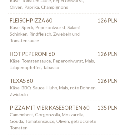
Käse, Tomatensauce, Peperoniwurst,
Oliven, Paprika, Champignons
FLEISCHPIZZA 60
126 PLN
Käse, Speck, Peperoniwurst, Salami,
Schinken, Rindfleisch, Zwiebeln und
Tomatensauce
HOT PEPERONI 60
126 PLN
Käse, Tomatensauce, Peperoniwurst, Mais,
Jalapenopfeffer, Tabasco
TEXAS 60
126 PLN
Käse, BBQ-Sauce, Huhn, Mais, rote Bohnen,
Zwiebeln
PIZZA MIT VIER KÄSESORTEN 60
135 PLN
Camembert, Gorgonzolla, Mozzarella,
Gouda, Tomatensauce, Oliven, getrocknete
Tomaten