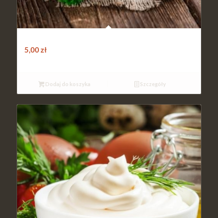
Sos czosnkowy
5,00
zł
Dodaj do koszyka
Szczegóły