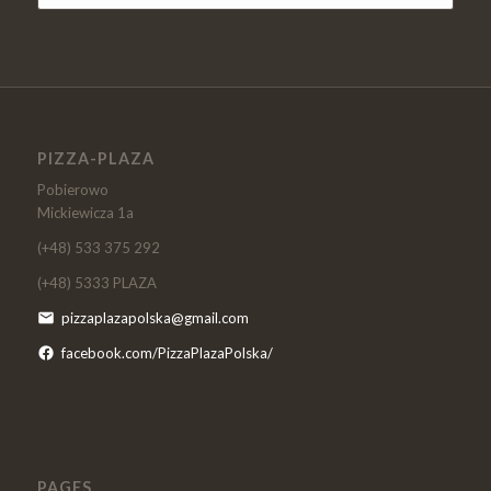
PIZZA-PLAZA
Pobierowo
Mickiewicza 1a
(+48) 533 375 292
(+48) 5333 PLAZA
pizzaplazapolska@gmail.com
facebook.com/PizzaPlazaPolska/
PAGES