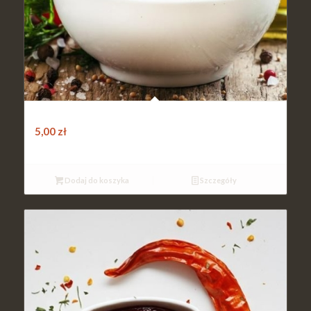
Sos majonezowy
5,00
zł
Dodaj do koszyka
Szczegóły