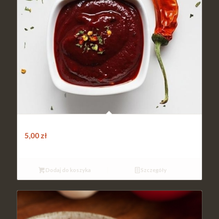
Sos ostry
5,00
zł
Dodaj do koszyka
Szczegóły