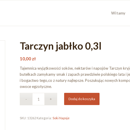
Witamy
Tarczyn jabłko 0,3l
10,00
zł
Tajemnica wyjątkowości soków, nektarów i napojów Tarczyn kryje 
butelkach zamykamy smak i zapach prawdziwie polskiego lata i je
i bogactwo tego,co z natury najlepsze. Poszukując nowych komp
owoce egzotyczne.
Dodaj do koszyka
SKU:
13262
Kategoria:
Soki Napoje