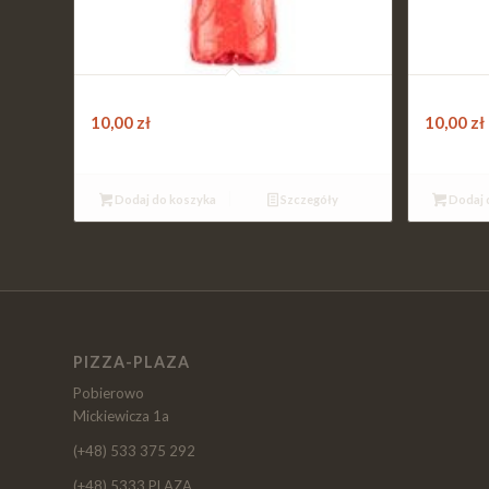
Tymbark Arbuz / Jabłko 0,5L
TymbARK 
10,00
zł
10,00
zł
Dodaj do koszyka
Szczegóły
Dodaj 
PIZZA-PLAZA
Pobierowo
Mickiewicza 1a
(+48) 533 375 292
(+48) 5333 PLAZA