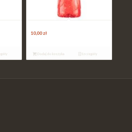
SKWINIA
TymbARK Malina / Mięta 0,5L
10,00
zł
egóły
Dodaj do koszyka
Szczegóły