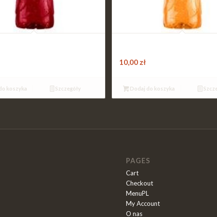
WIŚNIA / JABŁKO 0,5L
TymbARK POMARAŃCZA / BRZO
0,5L
10,00
zł
do koszyka
Szczegóły
Dodaj do koszyka
Szcz
PAGES
Cart
Checkout
MenuPL
My Account
O nas