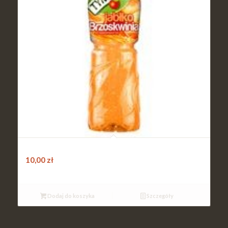
TymbARK POMARAŃCZA / BRZOSKWINIA 0,5L
10,00
zł
Dodaj do koszyka
Szczegóły