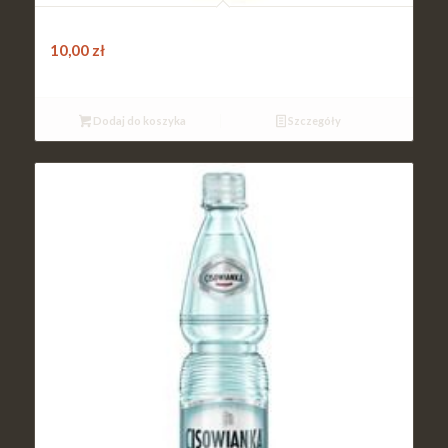
Tymbark cytryna / mieta 0,5l
10,00
zł
Dodaj do koszyka
Szczegóły