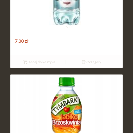
Woda gazowana 500ml
7,00
zł
Dodaj do koszyka
Szczegóły