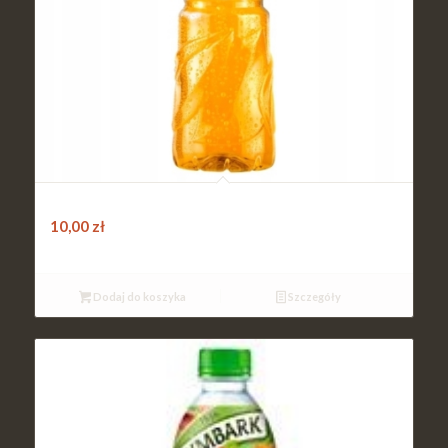
Tymb JAB/BRZOSK 0,5
10,00
zł
Dodaj do koszyka
Szczegóły