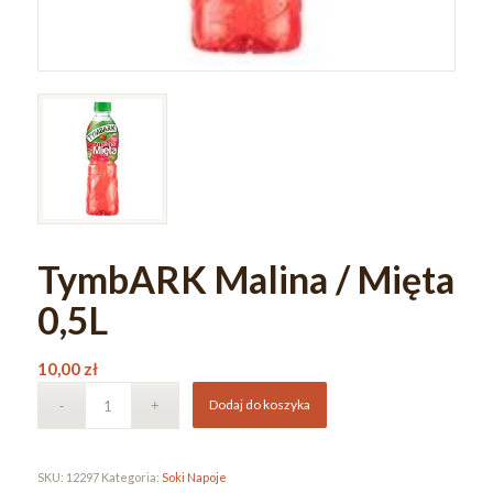
TymbARK Malina / Mięta
0,5L
10,00
zł
Dodaj do koszyka
SKU:
12297
Kategoria:
Soki Napoje