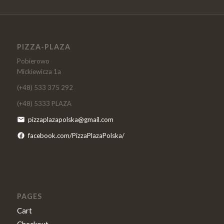
PIZZA-PLAZA
Pobierowo
Mickiewicza 1a
(+48) 533 375 292
(+48) 5333 PLAZA
pizzaplazapolska@gmail.com
facebook.com/PizzaPlazaPolska/
PAGES
Cart